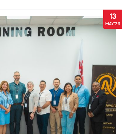
13
MAY’26