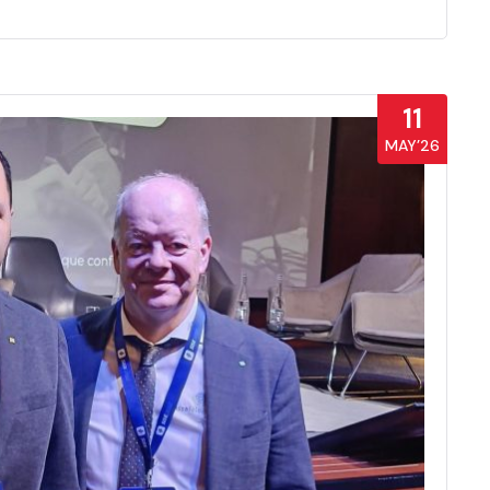
11
MAY’26