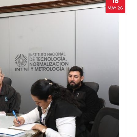
18
MAY’26