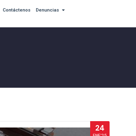
Contáctenos
Denuncias
24
ENE’25