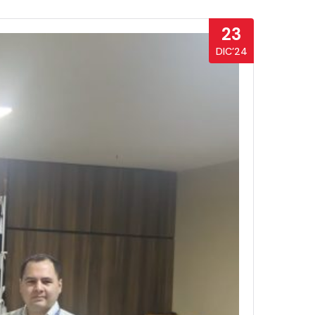
23
DIC’24