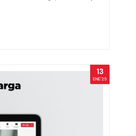
13
ENE’25